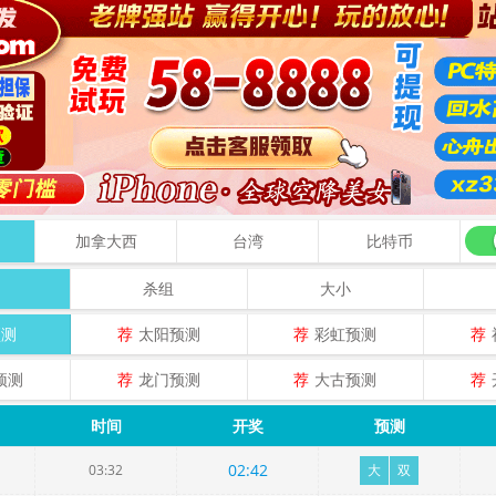
加拿大西
台湾
比特币
杀组
大小
预测
荐
太阳预测
荐
彩虹预测
荐
预测
荐
龙门预测
荐
大古预测
荐
时间
开奖
预测
02
:
41
03:32
大
双