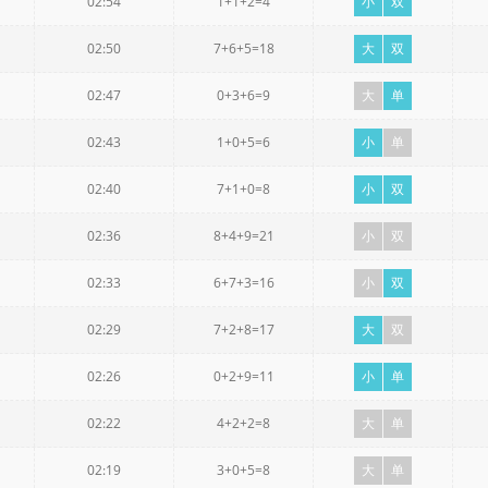
02:54
1+1+2=4
小
双
02:50
7+6+5=18
大
双
02:47
0+3+6=9
大
单
02:43
1+0+5=6
小
单
02:40
7+1+0=8
小
双
02:36
8+4+9=21
小
双
02:33
6+7+3=16
小
双
02:29
7+2+8=17
大
双
02:26
0+2+9=11
小
单
02:22
4+2+2=8
大
单
02:19
3+0+5=8
大
单