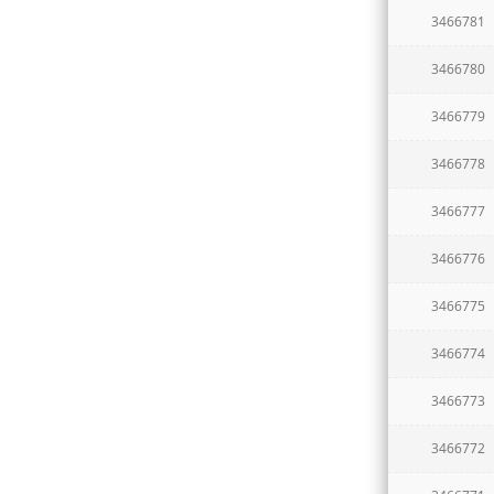
3466781
3466780
3466779
3466778
3466777
3466776
3466775
3466774
3466773
3466772