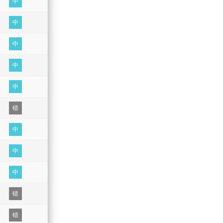
中
中
中
中
中
错
中
中
中
错
错