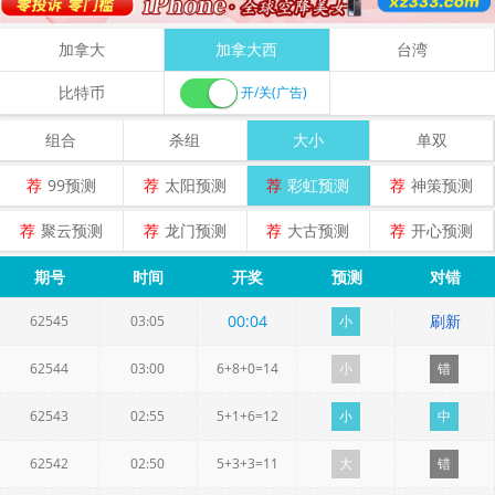
加拿大
加拿大西
台湾
比特币
开/关(广告)
组合
杀组
大小
单双
荐
99预测
荐
太阳预测
荐
彩虹预测
荐
神策预测
荐
聚云预测
荐
龙门预测
荐
大古预测
荐
开心预测
期号
时间
开奖
预测
对错
00
:
04
刷新
62545
03:05
小
62544
03:00
6+8+0=14
小
错
62543
02:55
5+1+6=12
小
中
62542
02:50
5+3+3=11
大
错