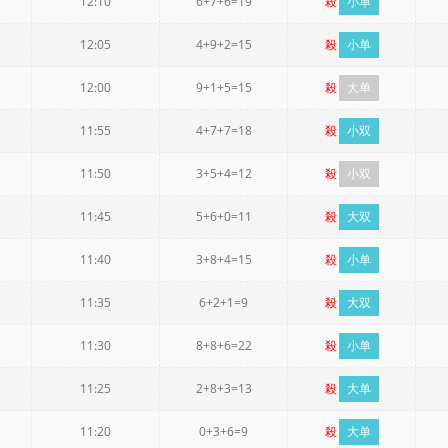
12:10
6+7+6=19
殺
小单
12:05
4+9+2=15
殺
小单
12:00
9+1+5=15
殺
大单
11:55
4+7+7=18
殺
小双
11:50
3+5+4=12
殺
小双
11:45
5+6+0=11
殺
大双
11:40
3+8+4=15
殺
小单
11:35
6+2+1=9
殺
大双
11:30
8+8+6=22
殺
小单
11:25
2+8+3=13
殺
大单
11:20
0+3+6=9
殺
大单