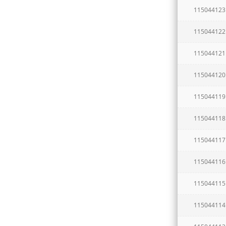
115044123
115044122
115044121
115044120
115044119
115044118
115044117
115044116
115044115
115044114