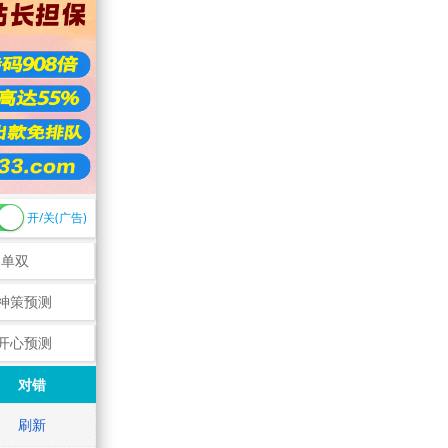
开/关(广告)
单双
神策预测
开心预测
对错
刷新