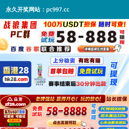
永久开奖网站：pc997.cc