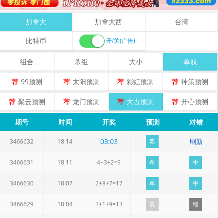
加拿大
加拿大西
台湾
比特币
开/关(广告)
组合
杀组
大小
单双
荐
99预测
荐
太阳预测
荐
彩虹预测
荐
神策预测
荐
聚云预测
荐
龙门预测
荐
大古预测
荐
开心预测
期号
时间
开奖
预测
对错
03
:
02
刷新
3466632
18:14
双
3466631
18:11
4+3+2=9
单
中
3466630
18:07
2+8+7=17
单
中
3466629
18:04
3+1+9=13
双
错